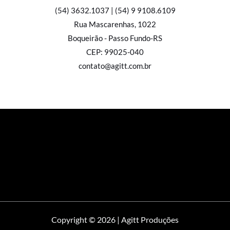
(54) 3632.1037 | (54) 9 9108.6109
Rua Mascarenhas, 1022
Boqueirão - Passo Fundo-RS
CEP: 99025-040
contato@agitt.com.br
Copyright © 2026 | Agitt Produções