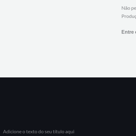
Não pe
Produç
Entre 
Adicione o texto do seu título aqui