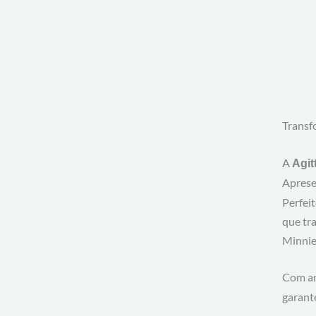
Transf
A
Agit
Apres
Perfeit
que tra
Minnie,
Com an
garant