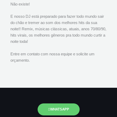
Não existe!
E nosso DJ está preparado para fazer todo mundo sair
do chão e tremer ao som dos melhores hits da sua
noite!! Remix, músicas clássicas, atuais, anos 70/80/90,
hits virais, os melhores gêneros pra todo mundo curtir a
noite toda!
Entre em contato com nossa equipe e solicite um
orçamento.
WHATSAPP