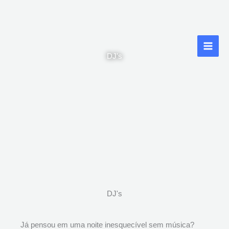
Ir
para
o
conteúdo
DJ's
DJ's
Já pensou em uma noite inesquecível sem música?