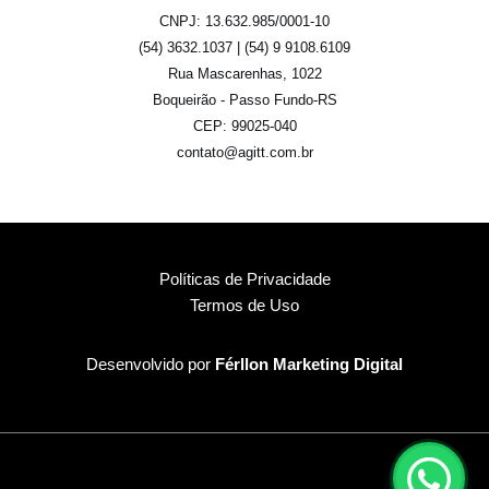
CNPJ: 13.632.985/0001-10
(54) 3632.1037 | (54) 9 9108.6109
Rua Mascarenhas, 1022
Boqueirão - Passo Fundo-RS
CEP: 99025-040
contato@agitt.com.br
Políticas de Privacidade
Termos de Uso
Desenvolvido por
Férllon Marketing Digital